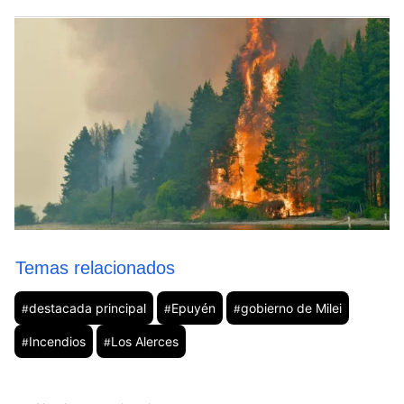
Temas relacionados
destacada principal
Epuyén
gobierno de Milei
#
#
#
Incendios
Los Alerces
#
#