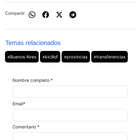
Compartir:
Temas relacionados
Buenos Aires
kicillof
provincias
transferencias
#
#
#
#
Nombre completo *
Email
*
Comentario *