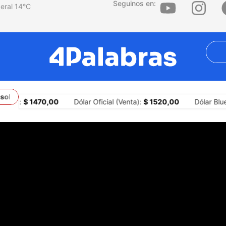
Seguinos en:
14
°C
sobre los territorios
¿Por qué la agresión es una estrategia centr
mpra):
$ 1470,00
Dólar Oficial (Venta):
$ 1520,00
Dólar Blue