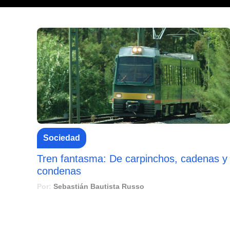
Sociedad
Tren fantasma: De carpinchos, cadenas y
condenas
Por:
Sebastián Bautista Russo