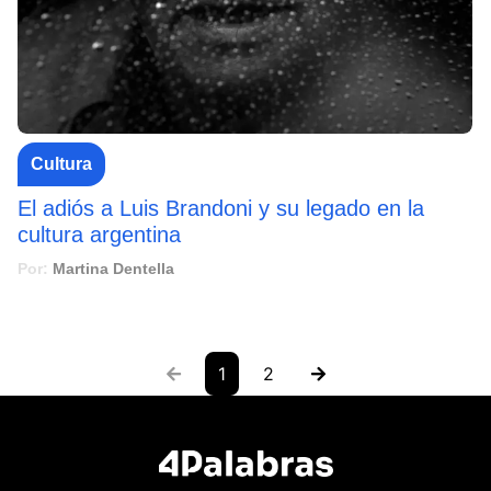
Cultura
El adiós a Luis Brandoni y su legado en la
cultura argentina
Por:
Martina Dentella
1
2