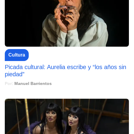
Cultura
Picada cultural: Aurelia escribe y “los años sin
piedad”
Por:
Manuel Barrientos