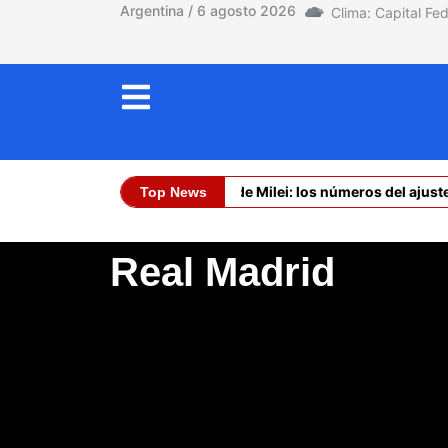
Argentina / 6 agosto 2026
La asfixia de Milei: los números del ajuste
Top News
Dólar Oficial (C
Real Madrid