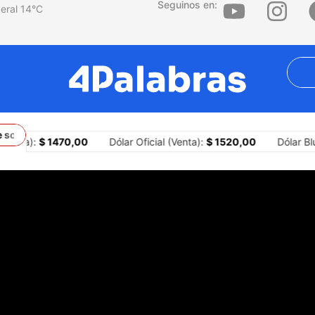
Seguinos en:
14
°C
 sobre los territorios
¿Por qué la agresión es una estrategia cent
ompra):
$ 1470,00
Dólar Oficial (Venta):
$ 1520,00
Dólar Bl