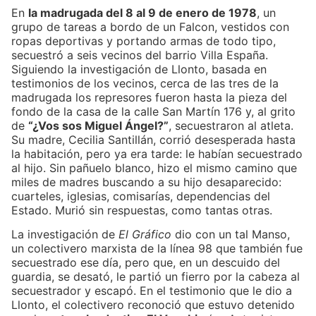
En
la madrugada del 8 al 9 de enero de 1978
, un
grupo de tareas a bordo de un Falcon, vestidos con
ropas deportivas y portando armas de todo tipo,
secuestró a seis vecinos del barrio Villa España.
Siguiendo la investigación de Llonto, basada en
testimonios de los vecinos, cerca de las tres de la
madrugada los represores fueron hasta la pieza del
fondo de la casa de la calle San Martín 176 y, al grito
de
“¿Vos sos Miguel Ángel?”
, secuestraron al atleta.
Su madre, Cecilia Santillán, corrió desesperada hasta
la habitación, pero ya era tarde: le habían secuestrado
al hijo. Sin pañuelo blanco, hizo el mismo camino que
miles de madres buscando a su hijo desaparecido:
cuarteles, iglesias, comisarías, dependencias del
Estado. Murió sin respuestas, como tantas otras.
La investigación de
El Gráfico
dio con un tal Manso,
un colectivero marxista de la línea 98 que también fue
secuestrado ese día, pero que, en un descuido del
guardia, se desató, le partió un fierro por la cabeza al
secuestrador y escapó. En el testimonio que le dio a
Llonto, el colectivero reconoció que estuvo detenido