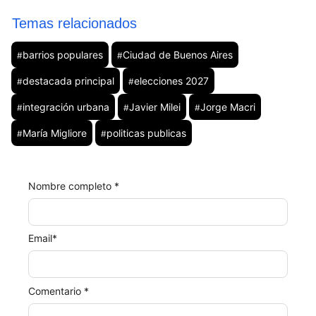
Temas relacionados
barrios populares
Ciudad de Buenos Aires
#
#
destacada principal
elecciones 2027
#
#
integración urbana
Javier Milei
Jorge Macri
#
#
#
María Migliore
politicas publicas
#
#
Nombre completo *
Email
*
Comentario *