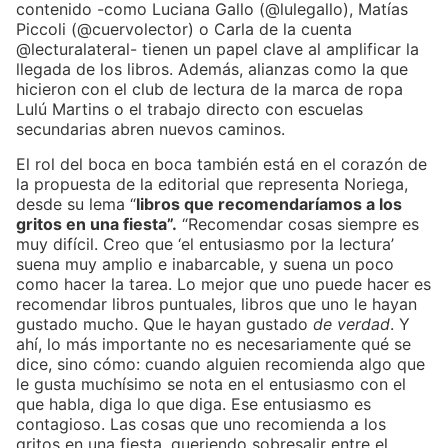
contenido -como Luciana Gallo (@lulegallo), Matías
Piccoli (@cuervolector) o Carla de la cuenta
@lecturalateral- tienen un papel clave al amplificar la
llegada de los libros. Además, alianzas como la que
hicieron con el club de lectura de la marca de ropa
Lulú Martins o el trabajo directo con escuelas
secundarias abren nuevos caminos.
El rol del boca en boca también está en el corazón de
la propuesta de la editorial que representa Noriega,
desde su lema “
libros que recomendaríamos a los
gritos en una fiesta”.
“Recomendar cosas siempre es
muy difícil. Creo que ‘el entusiasmo por la lectura’
suena muy amplio e inabarcable, y suena un poco
como hacer la tarea. Lo mejor que uno puede hacer es
recomendar libros puntuales, libros que uno le hayan
gustado mucho. Que le hayan gustado
de verdad
. Y
ahí, lo más importante no es necesariamente qué se
dice, sino cómo: cuando alguien recomienda algo que
le gusta muchísimo se nota en el entusiasmo con el
que habla, diga lo que diga. Ese entusiasmo es
contagioso. Las cosas que uno recomienda a los
gritos en una fiesta, queriendo sobresalir entre el