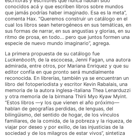
escritoras y escritores que nunca habían sido
conocidos acá y que escriben libros sobre mundos
que jamás podrías haber imaginado. Esa es la meta”,
comenta Hax. “Queremos construir un catálogo en el
cual los libros sean heterogéneos en sus temáticas, en
sus formas de narrar, en sus angustias y glorias, en su
ritmo de prosa, en todo… pero que juntos formen una
especie de nuevo mundo imaginario”, agrega.
La primera propuesta de su catálogo fue
Luckenbooth,
de la escocesa, Jenni Fagan, una autora
admirada, entre otros, por Mariana Enriquez y que su
editor confía en que pronto será mundialmente
reconocida. En librerías, también ya se encuentran un
libro del fotoperiodista y escritor Kevin Rabalais, una
memoria de la autora inglesa-italiana Thea Lenarduzzi
y otra memoria de la birmana Thirii Myo Kyaw Myint.
“Estos libros —y los que vienen el año próximo—
hablan de geografías perdidas, de lenguas, del
bilingüismo, del sentido de hogar, de los vínculos
familiares, de la comida, de la pobreza y la riqueza, de
viajar por deseo y por exilio, de las injusticias de la
sociedad y de los milagros de estar vivos”, sintetiza