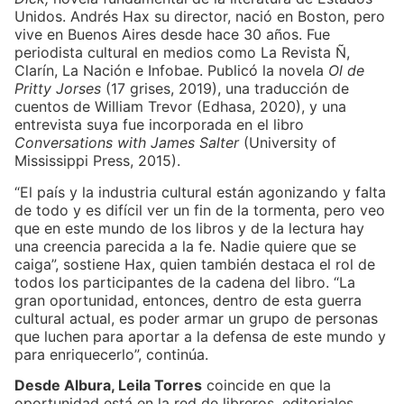
Unidos. Andrés Hax su director, nació en Boston, pero
vive en Buenos Aires desde hace 30 años. Fue
periodista cultural en medios como La Revista Ñ,
Clarín, La Nación e Infobae. Publicó la novela
Ol de
Pritty Jorses
(17 grises, 2019), una traducción de
cuentos de William Trevor (Edhasa, 2020), y una
entrevista suya fue incorporada en el libro
Conversations with James Salter
(University of
Mississippi Press, 2015).
“El país y la industria cultural están agonizando y falta
de todo y es difícil ver un fin de la tormenta, pero veo
que en este mundo de los libros y de la lectura hay
una creencia parecida a la fe. Nadie quiere que se
caiga”, sostiene Hax, quien también destaca el rol de
todos los participantes de la cadena del libro. “La
gran oportunidad, entonces, dentro de esta guerra
cultural actual, es poder armar un grupo de personas
que luchen para aportar a la defensa de este mundo y
para enriquecerlo”, continúa.
Desde Albura, Leila Torres
coincide en que la
oportunidad está en la red de libreros, editoriales,