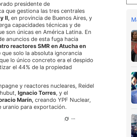
brado presidente de
a que gestiona las tres centrales
y II,
en provincia de Buenos Aires, y
M
erga capacidades técnicas y de
ue son únicas en América Latina. En
de anuncios de esta fuga hacia
uatro reactores SMR en Atucha en
e que solo la absoluta ignorancia
ue lo único concreto era el despido
atizar el 44% de la propiedad
mpagne y reactores nucleares, Reidel
Chubut,
Ignacio Torres
, y el
oracio Marín,
creando YPF Nuclear,
e uranio para exportación.