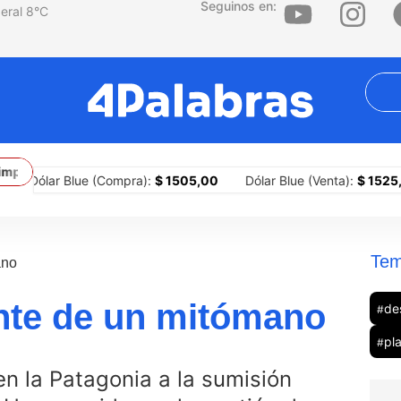
Seguinos en:
8
°C
plementar portones para sitiar barrios
Picada cultural: Aurelia esc
Dólar Blue (Compra):
$ 1505,00
Dólar Blue (Venta):
$ 1525,00
Tem
ano
ante de un mitómano
de
#
pl
#
en la Patagonia a la sumisión