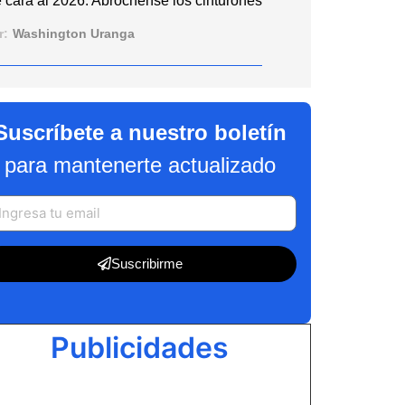
 cara al 2026: Abróchense los cinturones
r:
Washington Uranga
Suscríbete a nuestro boletín
para mantenerte actualizado
Suscribirme
Publicidades