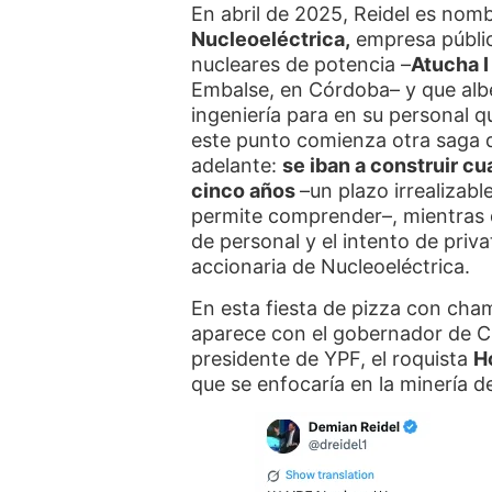
En abril de 2025, Reidel es nom
Nucleoeléctrica,
empresa públic
nucleares de potencia –
Atucha I 
Embalse, en Córdoba– y que alb
ingeniería para en su personal q
este punto comienza otra saga 
adelante:
se iban a construir c
cinco años
–un plazo irrealizabl
permite comprender–, mientras q
de personal y el intento de priv
accionaria de Nucleoeléctrica.
En esta fiesta de pizza con cha
aparece con el gobernador de 
presidente de YPF, el roquista
H
que se enfocaría en la minería d