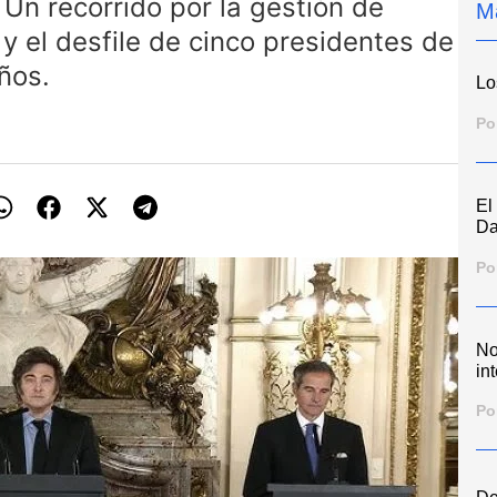
Un recorrido por la gestión de
M
, y el desfile de cinco presidentes de
ños.
Lo
Po
El
Da
Po
No
int
Po