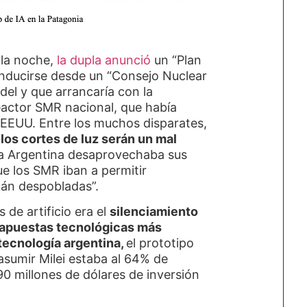
 la noche,
la dupla anunció
un “Plan
onducirse desde un “Consejo Nuclear
idel y que arrancaría con la
eactor SMR nacional, que había
EEUU. Entre los muchos disparates,
“los cortes de luz serán un mal
a Argentina desaprovechaba sus
e los SMR iban a permitir
stán despobladas”.
 de artificio era el
silenciamiento
s apuestas tecnológicas más
 tecnología argentina,
el prototipo
sumir Milei estaba al 64% de
90 millones de dólares de inversión