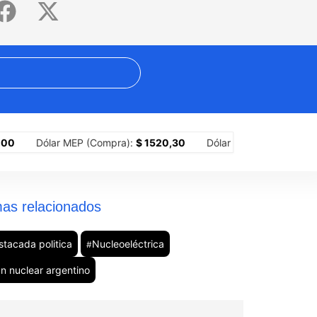
ribe y “los años sin piedad”
El mundo islámico se reconfigura
Co
Dólar MEP (Compra):
$ 1520,30
Dólar MEP (Venta):
$ 1528,10
as relacionados
stacada politica
Nucleoeléctrica
#
an nuclear argentino