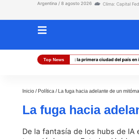
Argentina / 8 agosto 2026
tierra
Experimento Villa Allende: la primera ciudad del país en im
Top News
ficial (Compra):
$ 1470,00
Dólar Oficial (Venta):
$ 1520,00
Inicio
/
Política
/
La fuga hacia adelante de un mitóm
La fuga hacia adel
De la fantasía de los hubs de IA 