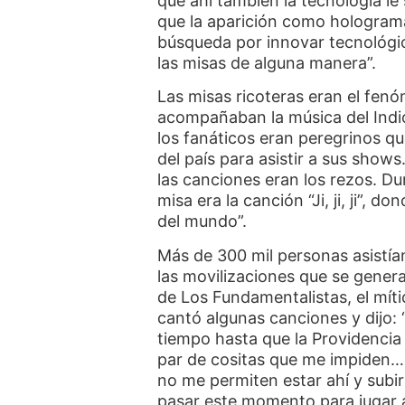
que ahí también la tecnología l
que la aparición como holograma
búsqueda por innovar tecnológi
las misas de alguna manera”.
Las misas ricoteras eran el fenó
acompañaban la música del Indio.
los fanáticos eran peregrinos q
del país para asistir a sus shows
las canciones eran los rezos. Dur
misa era la canción “Ji, ji, ji”, 
del mundo”.
Más de 300 mil personas asistía
las movilizaciones que se genera
de Los Fundamentalistas, el míti
cantó algunas canciones y dijo
tiempo hasta que la Providencia
par de cositas que me impiden…
no me permiten estar ahí y subir
pasar este momento para jugar 