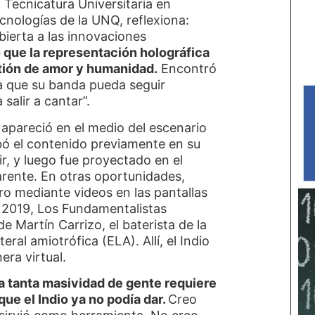
a Tecnicatura Universitaria en
nologías de la UNQ, reflexiona:
bierta a las innovaciones
 que la representación holográfica
tión de amor y humanidad.
Encontró
ra que su banda pueda seguir
salir a cantar”.
 apareció en el medio del escenario
abó el contenido previamente en su
ir, y luego fue proyectado en el
arente. En otras oportunidades,
o mediante videos en las pantallas
e 2019, Los Fundamentalistas
de Martín Carrizo, el baterista de la
eral amiotrófica (ELA). Allí, el Indio
ra virtual.
 a tanta masividad de gente requiere
ue el Indio ya no podía dar.
Creo