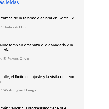
ás leídas
 trampa de la reforma electoral en Santa Fe
r:
Carlos del Frade
 Niño también amenaza a la ganadería y la
chería
r:
El Pampa Olivio
 calle, el límite del ajuste y la visita de León
V
r:
Washington Uranga
rnán Vanoli: “El progresismo tiene que