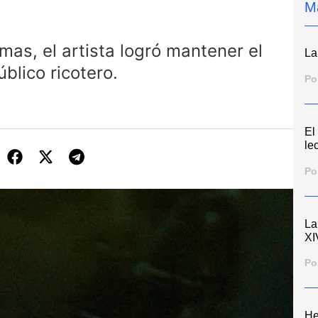
M
mas, el artista logró mantener el
La
blico ricotero.
Po
El
le
Po
La
XI
Po
He