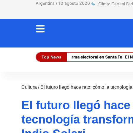
Argentina / 10 agosto 2026
La trampa de la reforma electoral en Santa Fe
El Niño
Top News
Dólar Oficial (Compra):
$ 1470,00
Cultura
/
El futuro llegó hace rato: cómo la tecnología
El futuro llegó hace
tecnología transfor