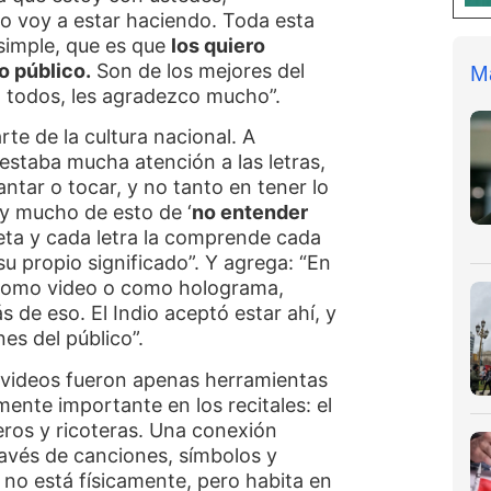
o voy a estar haciendo. Toda esta
 simple, que es que
los quiero
 público.
Son de los mejores del
M
a todos, les agradezco mucho”.
rte de la cultura nacional. A
restaba mucha atención a las letras,
antar o tocar, y no tanto en tener lo
ay mucho de esto de ‘
no entender
oeta y cada letra la comprende cada
u propio significado”. Y agrega: “En
a como video o como holograma,
s de eso. El Indio aceptó estar ahí, y
es del público”.
s videos fueron apenas herramientas
ente importante en los recitales: el
teros y ricoteras. Una conexión
avés de canciones, símbolos y
no está físicamente, pero habita en