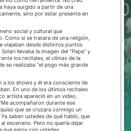
e sirvió como herramienta. No creo
 haya surgido a partir de una
camente, sino por estar presente en
meno social y cultural que
 Como si se tratara de una religión,
ue viajaban desde distintos puntos
. Solari llevaba la imagen del “Papa” y
ante los recitales, el clímax de la
donde se realizaba “el pogo más grande
n a los shows y él era consciente de
ban. En uno de los últimos recitales
co artista apareció en un video,
: “Me acompañaron durante ese
 quiso que se cruzara conmigo un
 Ya saben ustedes de qué hablo, que
 al escenario. Pero no quería dejar
a que estoy con ustedes,