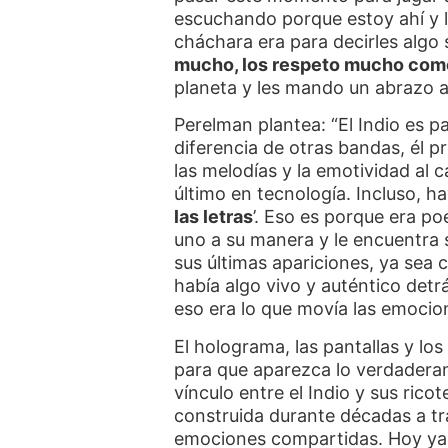
escuchando porque estoy ahí y l
cháchara era para decirles algo
mucho, los respeto mucho como
planeta y les mando un abrazo 
Perelman plantea: “El Indio es pa
diferencia de otras bandas, él p
las melodías y la emotividad al c
último en tecnología. Incluso, h
las letras
’. Eso es porque era p
uno a su manera y le encuentra s
sus últimas apariciones, ya se
había algo vivo y auténtico detrá
eso era lo que movía las emocion
El holograma, las pantallas y lo
para que aparezca lo verdaderam
vínculo entre el Indio y sus rico
construida durante décadas a tr
emociones compartidas. Hoy ya 