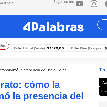
Seguinos en:
5
°C
 también amenaza a la ganadería y la lechería
La calle, el límite de
Dólar Oficial (Venta):
$ 1520,00
Dólar Blue (Compra):
$ 1505,
Tem
 transformó la presencia del Indio Solari
 rato: cómo la
Ag
#
Re
#
mó la presencia del