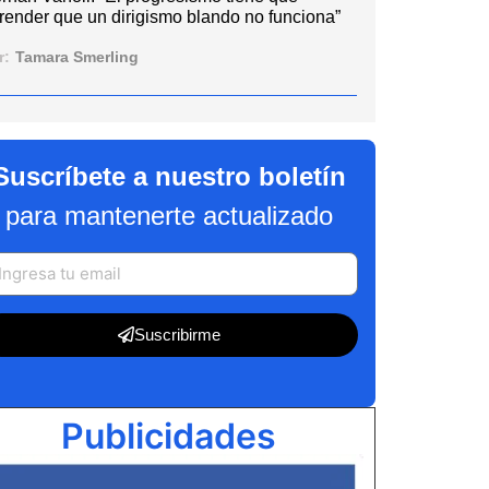
render que un dirigismo blando no funciona”
r:
Tamara Smerling
Suscríbete a nuestro boletín
para mantenerte actualizado
Suscribirme
Publicidades