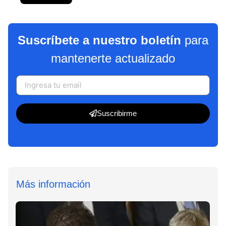
Suscríbete a nuestro boletín
para
mantenerte actualizado
Suscribirme
Más información