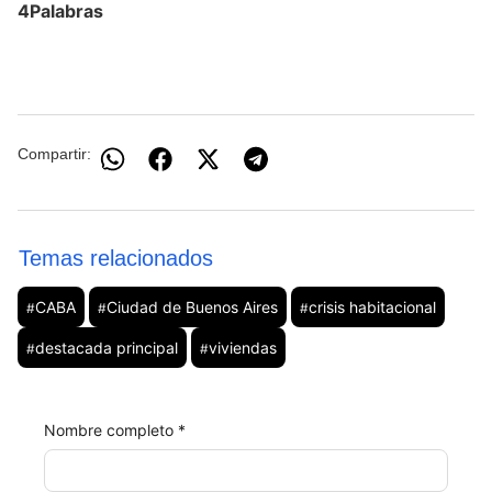
4Palabras
Compartir:
Temas relacionados
CABA
Ciudad de Buenos Aires
crisis habitacional
#
#
#
destacada principal
viviendas
#
#
Nombre completo *