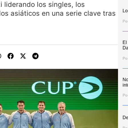
 liderando los singles, los
Lo
os asiáticos en una serie clave tras
Po
El
Da
Po
No
int
Po
De