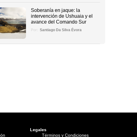
Soberanía en jaque: la
intervención de Ushuaia y el
avance del Comando Sur
Por:
Santiago Da Silva Évora
Legales
ión
Términos y Condiciones