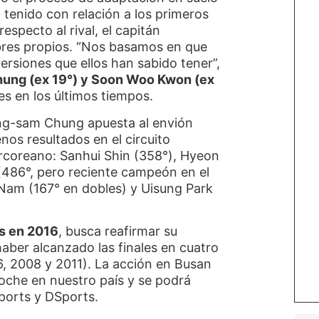
n tenido con relación a los primeros
especto al rival, el capitán
bres propios. “Nos basamos en que
ersiones que ellos han sabido tener”,
ung (ex 19°) y Soon Woo Kwon (ex
nes en los últimos tiempos.
Jong-sam Chung apuesta al envión
nos resultados en el circuito
surcoreano: Sanhui Shin (358°), Hyeon
486°, pero reciente campeón en el
Nam (167° en dobles) y Uisung Park
s en 2016
,
busca reafirmar su
haber alcanzado las finales en cuatro
6, 2008 y 2011). La acción en Busan
oche en nuestro país y se podrá
Sports y DSports.