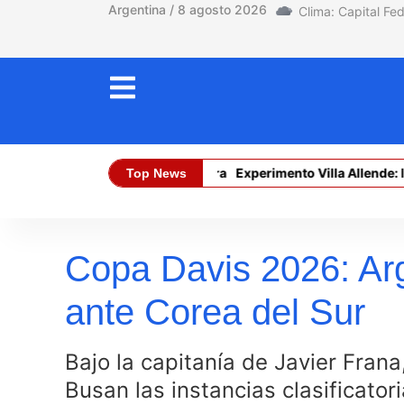
Argentina / 8 agosto 2026
El límite está en la tierra
Experimento Villa Allende: la p
Top News
Dólar Oficial (Compra):
$ 1470,00
D
Copa Davis 2026: Arg
ante Corea del Sur
Bajo la capitanía de Javier Fran
Busan las instancias clasificator