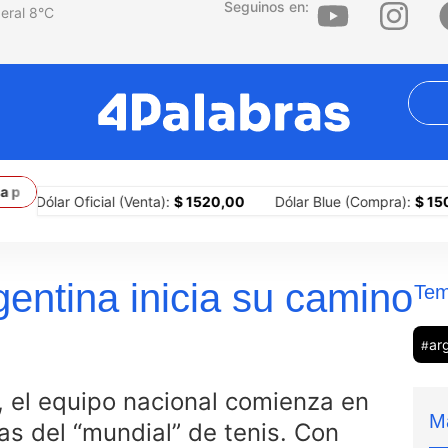
Seguinos en:
8
°C
rimera ciudad del país en implementar portones para sitiar barrios
ólar Oficial (Venta):
$ 1520,00
Dólar Blue (Compra):
$ 1505,00
entina inicia su camino
Tem
ar
#
a, el equipo nacional comienza en
M
ias del “mundial” de tenis. Con