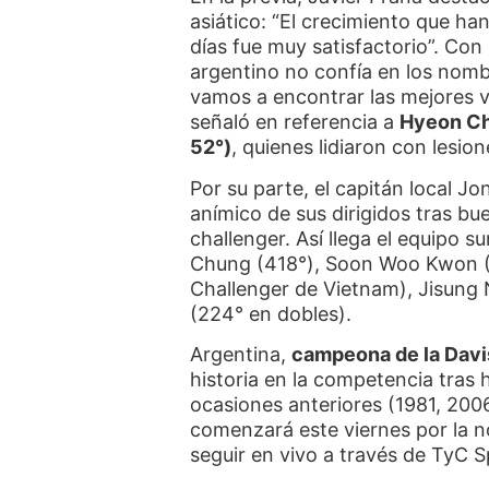
asiático: “El crecimiento que ha
días fue muy satisfactorio”. Con r
argentino no confía en los nom
vamos a encontrar las mejores v
señaló en referencia a
Hyeon Ch
52°)
, quienes lidiaron con lesio
Por su parte, el capitán local 
anímico de sus dirigidos tras bue
challenger. Así llega el equipo 
Chung (418°), Soon Woo Kwon (
Challenger de Vietnam), Jisung 
(224° en dobles).
Argentina,
campeona de la Davi
historia en la competencia tras 
ocasiones anteriores (1981, 200
comenzará este viernes por la n
seguir en vivo a través de TyC 