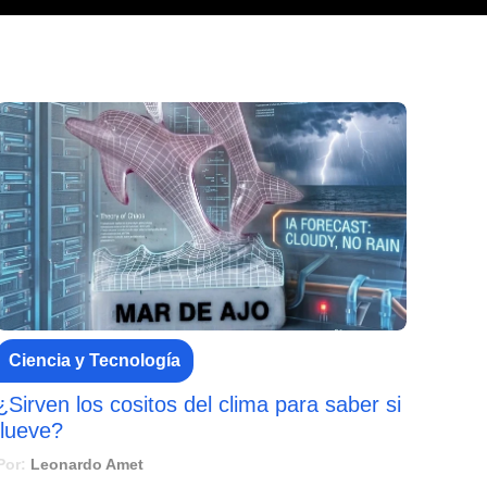
Ciencia y Tecnología
¿Sirven los cositos del clima para saber si
llueve?
Por:
Leonardo Amet