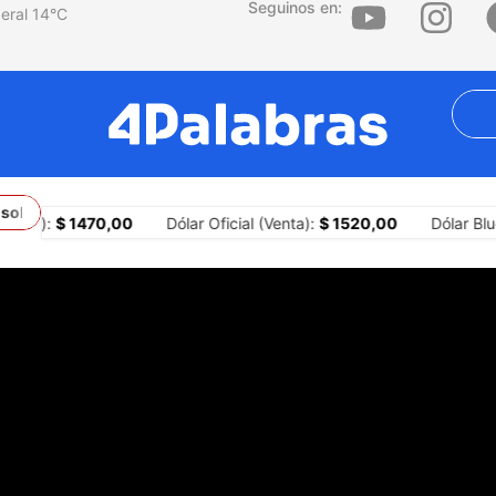
Seguinos en:
14
°C
obre los territorios
¿Por qué la agresión es una estrategia centra
mpra):
$ 1470,00
Dólar Oficial (Venta):
$ 1520,00
Dólar Blue