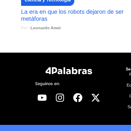
La era en que los robots dejaron de ser
metáforas
Por:
Leonardo Amet
Se
P
Seguinos en:
E
S