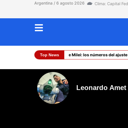
Argentina / 6 agosto 2026
La asfixia de Milei: los números del ajuste s
Top News
Dólar Oficial (Co
Leonardo Amet