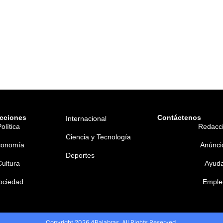
cciones
Contáctenos
Internacional
olítica
Redacc
Ciencia y Tecnología
conomía
Anúnci
Deportes
Cultura
Ayud
ociedad
Emple
Copyright 2026 4Palabras. All Rights Reserved.