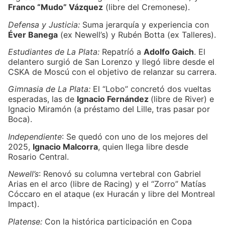
Franco “Mudo” Vázquez
(libre del Cremonese).
Defensa y Justicia:
Suma jerarquía y experiencia con
Éver Banega
(ex Newell’s) y Rubén Botta (ex Talleres).
Estudiantes de La Plata:
Repatríó a
Adolfo Gaich
. El
delantero surgió de San Lorenzo y llegó libre desde el
CSKA de Moscú con el objetivo de relanzar su carrera.
Gimnasia de La Plata:
El “Lobo” concretó dos vueltas
esperadas, las de
Ignacio Fernández
(libre de River) e
Ignacio Miramón (a préstamo del Lille, tras pasar por
Boca).
Independiente
: Se quedó con uno de los mejores del
2025,
Ignacio Malcorra
, quien llega libre desde
Rosario Central.
Newell’s
: Renovó su columna vertebral con Gabriel
Arias en el arco (libre de Racing) y el “Zorro” Matías
Cóccaro en el ataque (ex Huracán y libre del Montreal
Impact).
Platense:
Con la histórica participación en Copa