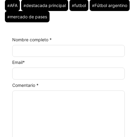
AFA
destacada principal
futbol
Fútbol argentino
#
#
#
#
mercado de pases
#
Nombre completo *
Email
*
Comentario *