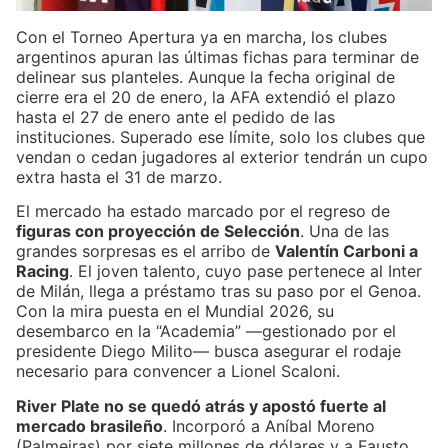
Con el Torneo Apertura ya en marcha, los clubes
argentinos apuran las últimas fichas para terminar de
delinear sus planteles. Aunque la fecha original de
cierre era el 20 de enero, la AFA extendió el plazo
hasta el 27 de enero ante el pedido de las
instituciones. Superado ese límite, solo los clubes que
vendan o cedan jugadores al exterior tendrán un cupo
extra hasta el 31 de marzo.
El mercado ha estado marcado por el regreso de
figuras con proyección de Selección
. Una de las
grandes sorpresas es el arribo de
Valentín Carboni a
Racing
. El joven talento, cuyo pase pertenece al Inter
de Milán, llega a préstamo tras su paso por el Genoa.
Con la mira puesta en el Mundial 2026, su
desembarco en la “Academia” —gestionado por el
presidente Diego Milito— busca asegurar el rodaje
necesario para convencer a Lionel Scaloni.
River Plate no se quedó atrás y apostó fuerte al
mercado brasileño
. Incorporó a Aníbal Moreno
(Palmeiras) por siete millones de dólares y a Fausto