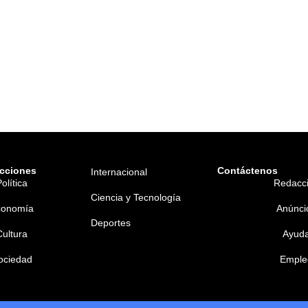
cciones
Contáctenos
Internacional
olítica
Redacc
Ciencia y Tecnología
conomía
Anúnci
Deportes
Cultura
Ayud
ociedad
Emple