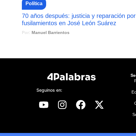
Política
70 años después: justicia y reparación por
fusilamientos en José León Suárez
Por:
Manuel Barrientos
Se
P
Seguinos en:
E
S