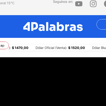
Seguinos en:
15
°C
a aprobar los desalojos exprés y favorecer negocios inmobiliarios
mpra):
$ 1470,00
Dólar Oficial (Venta):
$ 1520,00
Dólar Blu