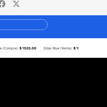
al del tecnocapitalismo?
Crisis yerbatera: impulsan ley de emerge
e (Compra):
$ 1520,00
Dólar Blue (Venta):
$ 1540,00
Dólar 