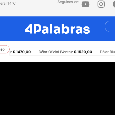
Seguinos en:
14
°C
sobre los territorios
¿Por qué la agresión es una estrategia centr
ompra):
$ 1470,00
Dólar Oficial (Venta):
$ 1520,00
Dólar Blu