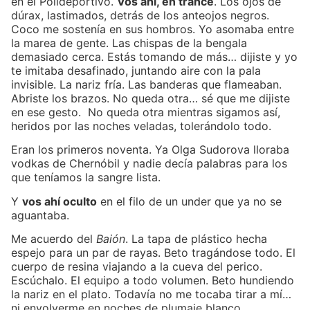
en el Polideportivo.
Vos ahí, en trance
. Los ojos de
dúrax, lastimados, detrás de los anteojos negros.
Coco me sostenía en sus hombros. Yo asomaba entre
la marea de gente. Las chispas de la bengala
demasiado cerca. Estás tomando de más… dijiste y yo
te imitaba desafinado, juntando aire con la pala
invisible. La nariz fría. Las banderas que flameaban.
Abriste los brazos. No queda otra… sé que me dijiste
en ese gesto. No queda otra mientras sigamos así,
heridos por las noches veladas, tolerándolo todo.
Eran los primeros noventa. Ya Olga Sudorova lloraba
vodkas de Chernóbil y nadie decía palabras para los
que teníamos la sangre lista.
Y
vos ahí oculto
en el filo de un under que ya no se
aguantaba.
Me acuerdo del
Baión
. La tapa de plástico hecha
espejo para un par de rayas. Beto tragándose todo. El
cuerpo de resina viajando a la cueva del perico.
Escúchalo. El equipo a todo volumen. Beto hundiendo
la nariz en el plato. Todavía no me tocaba tirar a mí…
ni envolverme en noches de plumaje blanco.