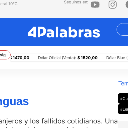
Seguinos en:
10
°C
 y sigamos apostando por justicia social y salarios dignos”
El 
,00
Dólar Oficial (Venta):
$ 1520,00
Dólar Blue (Compra):
$ 
Tem
enguas
Cu
#
Le
#
ranjeros y los fallidos cotidianos. Una