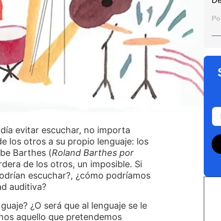
De
Po
día evitar escuchar, no importa
e los otros a su propio lenguaje: los
be Barthes (
Roland Barthes por
rdera de los otros, un imposible. Si
podrían escuchar?, ¿cómo podríamos
d auditiva?
uaje? ¿O será que al lenguaje se le
anos aquello que pretendemos