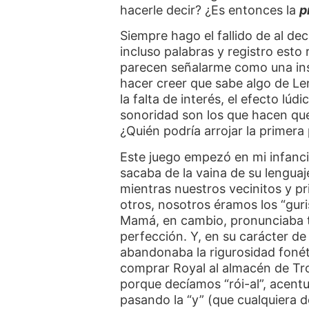
hacerle decir? ¿Es entonces la
p
Siempre hago el fallido de al dec
incluso palabras y registro esto 
parecen señalarme como una ins
hacer creer que sabe algo de Len
la falta de interés, el efecto lú
sonoridad son los que hacen que
¿Quién podría arrojar la primera
Este juego empezó en mi infanc
sacaba de la vaina de su lengua
mientras nuestros vecinitos y pr
otros, nosotros éramos los “gur
Mamá, en cambio, pronunciaba to
perfección. Y, en su carácter de
abandonaba la rigurosidad fonét
comprar Royal al almacén de T
porque decíamos “rói-al”, acentu
pasando la “y” (que cualquiera 