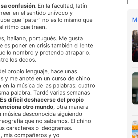
esa confusión.
En la facultad, latín
reer en el sentido unívoco y
M
 supe que “pater” no es lo mismo que
l ritmo que traen.
s, italiano, portugués. Me gusta
e es poner en crisis también el lente
ue lo nombro y pretendo atraparlo.
tre los dedos.
del propio lenguaje, hace unas
s y me anoté en un curso de chino.
 en la música de las palabras: cuatro
misma palabra. Tardé varias semanas
.
Es difícil deshacerse del propio
 menciona otro mundo
, otra manera
na música desconocida siguiendo
reografía que no sabemos. El chino
sus caracteres o ideogramas.
o, mis compañeros y yo