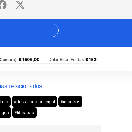
gobierno perdió también la reforma de la ley de fuego: un modelo q
1505,00
Dólar Blue (Venta):
$ 1525,00
Dólar MEP (Compra):
as relacionados
ltura
destacada principal
infancias
#
#
ngua
literatura
#