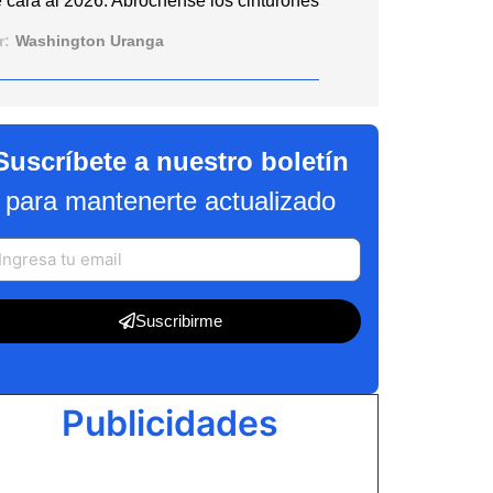
 cara al 2026: Abróchense los cinturones
r:
Washington Uranga
Suscríbete a nuestro boletín
para mantenerte actualizado
Suscribirme
Publicidades