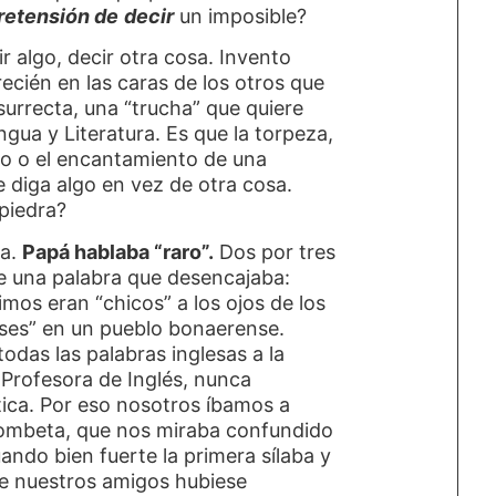
retensión de
decir
un imposible?
ir algo, decir otra cosa. Invento
recién en las caras de los otros que
urrecta, una “trucha” que quiere
gua y Literatura. Es que la torpeza,
dico o el encantamiento de una
 diga algo en vez de otra cosa.
 piedra?
ia.
Papá hablaba “raro”.
Dos por tres
je una palabra que desencajaba:
imos eran “chicos” a los ojos de los
ises” en un pueblo bonaerense.
das las palabras inglesas a la
 Profesora de Inglés, nunca
ica. Por eso nosotros íbamos a
rombeta, que nos miraba confundido
ando bien fuerte la primera sílaba y
de nuestros amigos hubiese