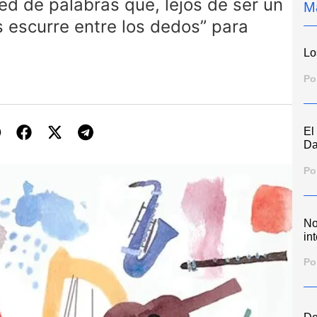
red de palabras que, lejos de ser un
M
s escurre entre los dedos” para
Lo
Po
El
Da
Po
No
int
Po