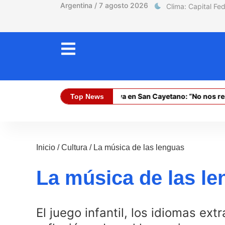
Argentina / 7 agosto 2026
García Cuerva en San Cayetano: “No nos resignemos
Top News
Dólar Oficial (Compra):
$ 1470
Inicio
/
Cultura
/
La música de las lenguas
La música de las l
El juego infantil, los idiomas ext