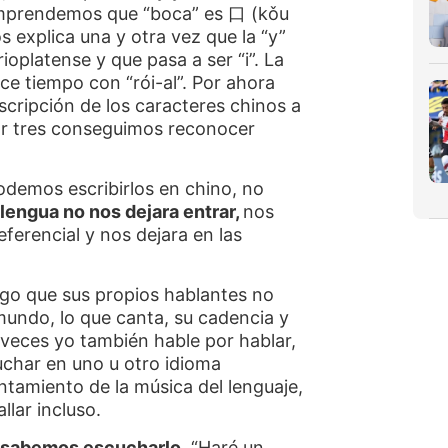
omprendemos que “boca” es
口
(kǒu
s explica una y otra vez que la “y”
ioplatense y que pasa a ser “i”. La
ce tiempo con “rói-al”. Por ahora
scripción de los caracteres chinos a
or tres conseguimos reconocer
demos escribirlos en chino, no
 lengua no nos dejara entrar,
nos
eferencial y nos dejara en las
lgo que sus propios hablantes no
 mundo, lo que canta, su cadencia y
 veces yo también hable por hablar,
uchar en uno u otro idioma
ntamiento de la música del lenguaje,
allar incluso.
o sabemos escucharlo.
“Haré un