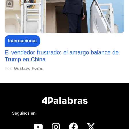
Internacional
El vendedor frustrado: el amargo balance de
Trump en China
Por:
Gustavo Porfiri
Seguinos en: