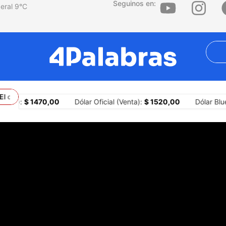
Seguinos en:
9
°C
l conflicto con Brasil y los límites constitucionales del presidente
mpra):
$ 1470,00
Dólar Oficial (Venta):
$ 1520,00
Dólar Blue