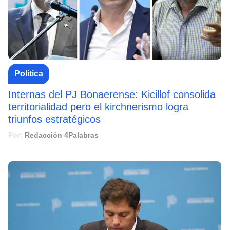
Política
Internas del PJ Bonaerense: Kicillof consolida
territorialidad pero el kirchnerismo logra
triunfos estratégicos
Por:
Redacción 4Palabras