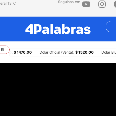
Seguinos en:
13
°C
El conflicto con Brasil y los límites constitucionales del president
ompra):
$ 1470,00
Dólar Oficial (Venta):
$ 1520,00
Dólar Blu