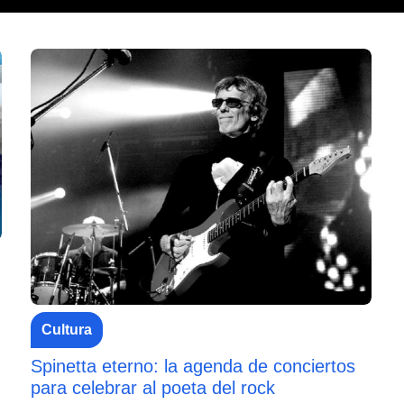
Cultura
Spinetta eterno: la agenda de conciertos
para celebrar al poeta del rock