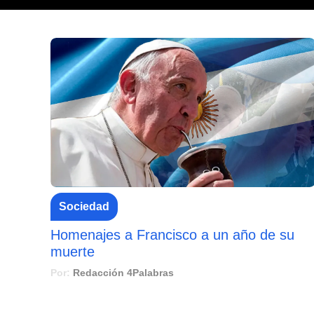
Sociedad
Homenajes a Francisco a un año de su
muerte
Por:
Redacción 4Palabras