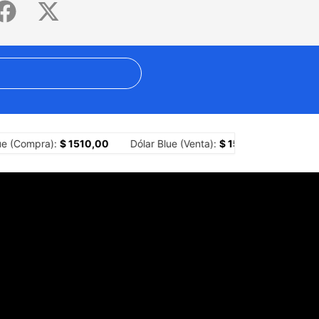
e argentino
La asfixia de Milei: los números del ajuste sobre los te
e (Compra):
$ 1510,00
Dólar Blue (Venta):
$ 1530,00
Dólar 