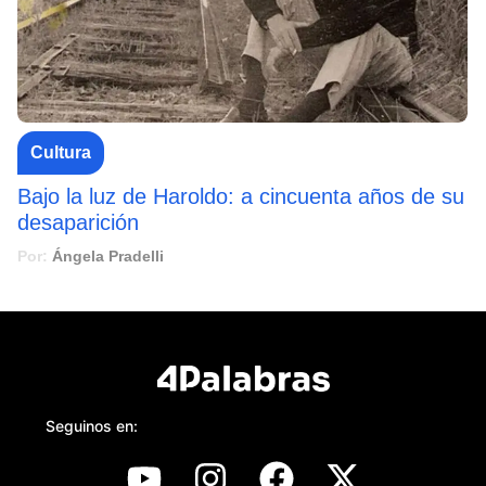
Cultura
Bajo la luz de Haroldo: a cincuenta años de su
desaparición
Por:
Ángela Pradelli
Seguinos en: