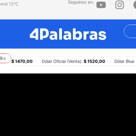
Seguinos en:
13
°C
l conflicto con Brasil y los límites constitucionales del presidente
pra):
$ 1470,00
Dólar Oficial (Venta):
$ 1520,00
Dólar Blue 