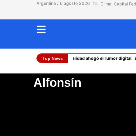
Argentina / 6 agosto 2026
Ceuta: la realidad ahogó el rumor digital
E
Top News
Dólar Oficial (Com
Alfonsín