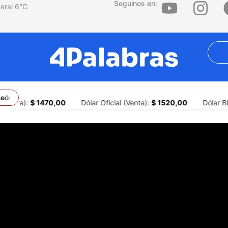
Seguinos en:
6
°C
León XIV
Hernán Vanoli: “El progresismo tiene que aprender que u
Compra):
$ 1470,00
Dólar Oficial (Venta):
$ 1520,00
Dólar Bl