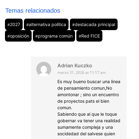
Temas relacionados
2027
alternativa política
destacada principal
#
#
#
oposición
programa común
Red FICE
#
#
#
Adrian Kuczko
marzo 31, 2026 at 11:17 am
Es muy bueno buscar una linea
de pensamiento comun,No
amontonar ; sino un encuentro
de proyectos pats el bien
comun.
Sabiendo que al que le toque
gobernar va tener una realidad
sumamente compleja y una
socidedad del salvese quien