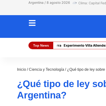
Argentina / 8 agosto 2026
El límite está en la tierra
Experimento Villa Allende: la p
Top News
Dólar Oficial (Compra):
$ 1470,00
Inicio
/
Ciencia y Tecnología
/
¿Qué tipo de ley sobre
¿Qué tipo de ley so
Argentina?