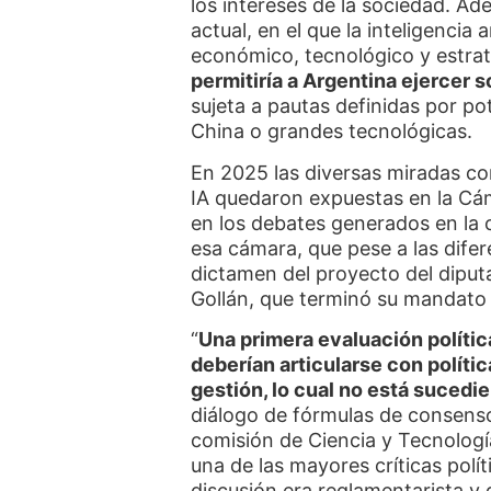
los intereses de la sociedad. Ad
actual, en el que la inteligencia a
económico, tecnológico y estra
permitiría a Argentina ejercer s
sujeta a pautas definidas por p
China o grandes tecnológicas.
En 2025 las diversas miradas co
IA quedaron expuestas en la Cá
en los debates generados en la 
esa cámara, que pese a las dife
dictamen del proyecto del diputa
Gollán, que terminó su mandato
“
Una primera evaluación polític
deberían articularse con políti
gestión, lo cual no está sucedi
diálogo de fórmulas de consenso
comisión de Ciencia y Tecnolog
una de las mayores críticas polí
discusión era reglamentarista y