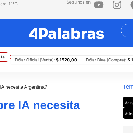
Seguinos en:
11
°C
rimera ciudad del país en implementar portones para sitiar barrios
Dólar Oficial (Venta):
$ 1520,00
Dólar Blue (Compra):
$ 1505,0
Tem
 IA necesita Argentina?
bre IA necesita
ar
#
de
#