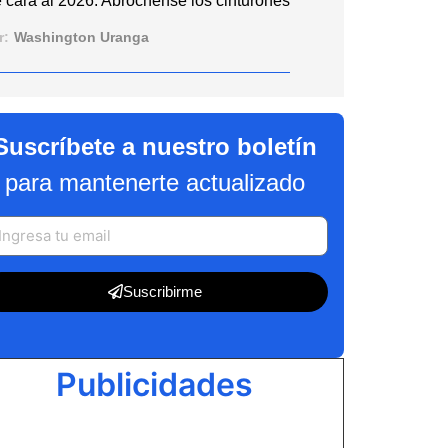
 cara al 2026: Abróchense los cinturones
r:
Washington Uranga
Suscríbete a nuestro boletín
para mantenerte actualizado
Suscribirme
Publicidades