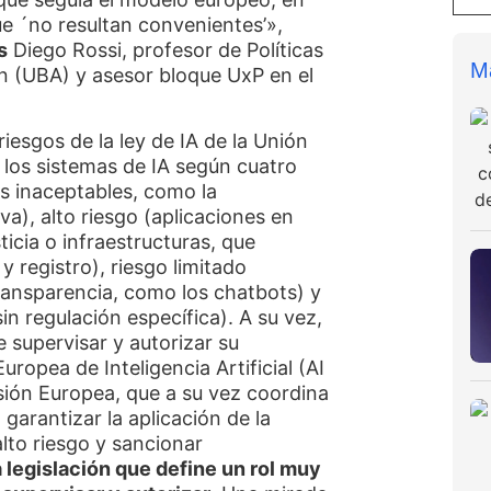
ue ´no resultan convenientes’»,
s
Diego Rossi, profesor de Políticas
M
n (UBA) y asesor bloque UxP en el
iesgos de la ley de IA de la Unión
 los sistemas de IA según cuatro
os inaceptables, como la
va), alto riesgo (aplicaciones en
ticia o infraestructuras, que
y registro), riesgo limitado
ransparencia, como los chatbots) y
in regulación específica). A su vez,
supervisar y autorizar su
uropea de Inteligencia Artificial (AI
sión Europea, que a su vez coordina
garantizar la aplicación de la
lto riesgo y sancionar
 legislación que define un rol muy