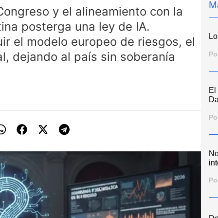
M
Congreso y el alineamiento con la
ina posterga una ley de IA.
Lo
ir el modelo europeo de riesgos, el
al, dejando al país sin soberanía
Po
El
Da
Po
No
int
Po