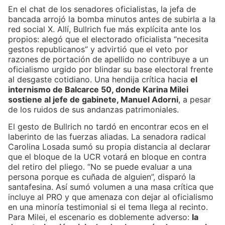
En el chat de los senadores oficialistas, la jefa de
bancada arrojó la bomba minutos antes de subirla a la
red social X. Allí, Bullrich fue más explícita ante los
propios: alegó que el electorado oficialista “necesita
gestos republicanos” y advirtió que el veto por
razones de portación de apellido no contribuye a un
oficialismo urgido por blindar su base electoral frente
al desgaste cotidiano. Una hendija crítica hacia
el
internismo de Balcarce 50, donde Karina Milei
sostiene al jefe de gabinete, Manuel Adorni
, a pesar
de los ruidos de sus andanzas patrimoniales.
El gesto de Bullrich no tardó en encontrar ecos en el
laberinto de las fuerzas aliadas. La senadora radical
Carolina Losada sumó su propia distancia al declarar
que el bloque de la UCR votará en bloque en contra
del retiro del pliego. “No se puede evaluar a una
persona porque es cuñada de alguien”, disparó la
santafesina. Así sumó volumen a una masa crítica que
incluye al PRO y que amenaza con dejar al oficialismo
en una minoría testimonial si el tema llega al recinto.
Para Milei, el escenario es doblemente adverso:
la