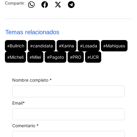
Compartir:
Temas relacionados
Bullrich
candidata
Karina
Losada
Mahiques
#
#
#
#
#
Micheli
Milei
Pagoto
PRO
UCR
#
#
#
#
#
Nombre completo *
Email
*
Comentario *