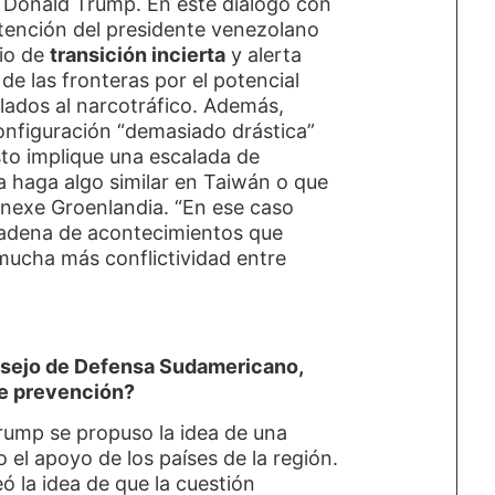
e Donald Trump. En este diálogo con
detención del presidente venezolano
io de
transición incierta
y alerta
n
de las fronteras por el potencial
lados al narcotráfico. Además,
onfiguración “demasiado drástica”
to implique una escalada de
a haga algo similar en Taiwán o que
nexe Groenlandia. “En ese caso
cadena de acontecimientos que
mucha más conflictividad entre
nsejo de Defensa Sudamericano,
de prevención?
rump se propuso la idea de una
o el apoyo de los países de la región.
 la idea de que la cuestión