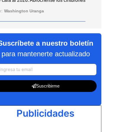
 cara al 2026: Abróchense los cinturones
r:
Washington Uranga
Suscríbete a nuestro boletín
para mantenerte actualizado
Suscribirme
Publicidades