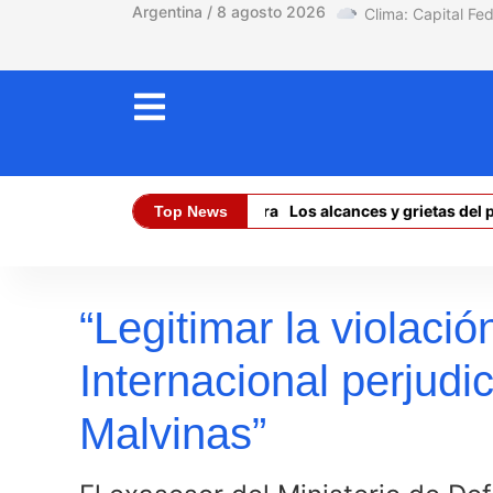
Argentina / 8 agosto 2026
El límite está en la tierra
Los alcances y grietas del pro
Top News
Dólar Oficial (Compra):
$ 1470,00
“Legitimar la violaci
Internacional perjudi
Malvinas”