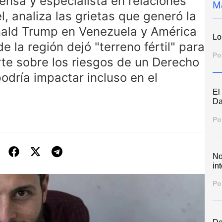
ensa y especialista en relaciones
M
l, analiza las grietas que generó la
nald Trump en Venezuela y América
Lo
de la región dejó "terreno fértil" para
Po
rte sobre los riesgos de un Derecho
odría impactar incluso en el
El
Da
Po
No
int
Po