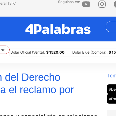
Seguinos en:
13
°C
yecto para refundar el Banco Central
Experimento Villa Allende: l
Dólar Oficial (Venta):
$ 1520,00
Dólar Blue (Compra):
$ 1505,00
ón del Derecho
Tem
ca el reclamo por
De
#
Es
#