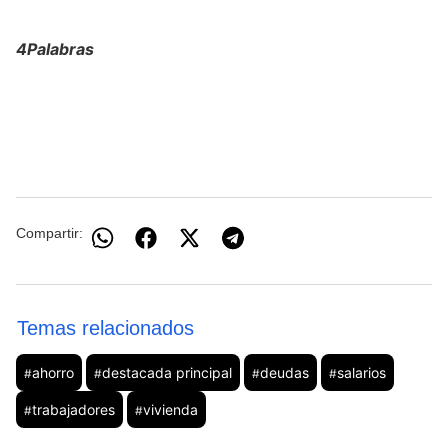
4Palabras
Compartir:
Temas relacionados
ahorro
destacada principal
deudas
salarios
#
#
#
#
trabajadores
vivienda
#
#